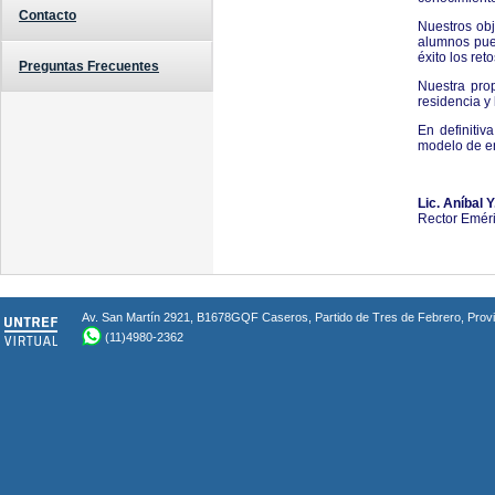
Contacto
Nuestros obj
alumnos pued
éxito los re
Preguntas Frecuentes
Nuestra prop
residencia y
En definiti
modelo de ens
Lic. Aníbal 
Rector Eméri
Av. San Martín 2921, B1678GQF Caseros, Partido de Tres de Febrero, Provin
(11)4980-2362