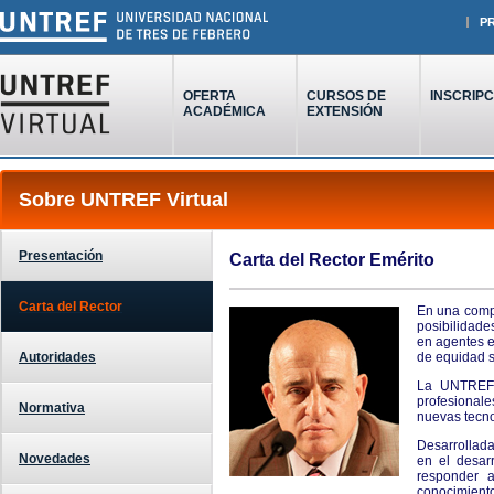
P
OFERTA
CURSOS DE
INSCRIPC
ACADÉMICA
EXTENSIÓN
Sobre UNTREF Virtual
Presentación
Carta del Rector Emérito
Carta del Rector
En una compl
posibilidade
en agentes e
Autoridades
de equidad s
La UNTREF 
profesionale
Normativa
nuevas tecno
Desarrollada
Novedades
en el desarr
responder 
conocimient