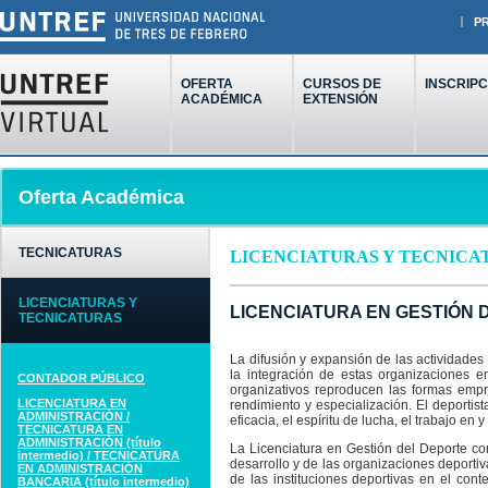
P
OFERTA
CURSOS DE
INSCRIPC
ACADÉMICA
EXTENSIÓN
Oferta Académica
TECNICATURAS
LICENCIATURAS Y TECNICA
LICENCIATURAS Y
LICENCIATURA EN GESTIÓN DEL
TECNICATURAS
La difusión y expansión de las actividades
la integración de estas organizaciones e
CONTADOR PÚBLICO
organizativos reproducen las formas empre
LICENCIATURA EN
rendimiento y especialización. El deportist
ADMINISTRACIÓN /
eficacia, el espíritu de lucha, el trabajo en 
TECNICATURA EN
ADMINISTRACIÓN (título
La Licenciatura en Gestión del Deporte con
intermedio) / TECNICATURA
desarrollo y de las organizaciones deporti
EN ADMINISTRACIÓN
de las instituciones deportivas en el cont
BANCARIA (título intermedio)