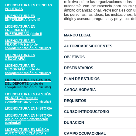
reflexiva sobre las organizaciones e insti
LICENCIATURA EN CIENCIAS
autonomía con incumbencia para asumir y 
POLÍTICAS
ámbito organizacional. Profesionales con 
las personas, las ideas, las instituciones, 
LICENCIATURA EN
dirigir y asesorar programas y proyectos del
ENFERMERÍA (ciclo II)
LICENCIATURA EN
ENFERMERÍA -
ENFERMERA/O (ciclo I)
MARCO LEGAL
LICENCIATURA EN
FILOSOFÍA (ciclo de
AUTORIDADES/DOCENTES
complementación curricular)
LICENCIATURA EN
OBJETIVOS
GEOGRAFÍA
LICENCIATURA EN
DESTINATARIOS
GEOGRAFÍA (ciclo de
complementación curricular)
PLAN DE ESTUDIOS
LICENCIATURA EN GESTIÓN
DEL DEPORTE (ciclo de
complementación curricular)
CARGA HORARIA
LICENCIATURA EN GESTIÓN
EDUCATIVA (ciclo de
REQUISITOS
complementación curricular)
LICENCIATURA EN HISTORIA
CURSO INTRODUCTORIO
LICENCIATURA EN HISTORIA
(ciclo de complementación
DURACION
curricular)
LICENCIATURA EN MÚSICA
AUTÓCTONA, CLÁSICA Y
CAMPO OCUPACIONAL