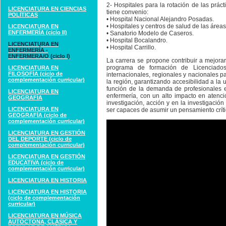
2- Hospitales para la rotación de las prá
LICENCIATURA EN CIENCIAS
tiene convenio:
POLÍTICAS
• Hospital Nacional Alejandro Posadas.
• Hospitales y centros de salud de las área
LICENCIATURA EN
ENFERMERÍA (ciclo II)
• Sanatorio Modelo de Caseros.
• Hospital Bocalandro.
LICENCIATURA EN
• Hospital Carrillo.
ENFERMERÍA -
ENFERMERA/O (ciclo I)
La carrera se propone contribuir a mejorar
programa de formación de Licenciados 
LICENCIATURA EN
FILOSOFÍA (ciclo de
internacionales, regionales y nacionales pa
complementación curricular)
la región, garantizando accesibilidad a la 
función de la demanda de profesionales e
LICENCIATURA EN
enfermería, con un alto impacto en atenci
GEOGRAFÍA
investigación, acción y en la investigación 
LICENCIATURA EN
ser capaces de asumir un pensamiento crític
GEOGRAFÍA (ciclo de
complementación curricular)
LICENCIATURA EN GESTIÓN
DEL DEPORTE (ciclo de
complementación curricular)
LICENCIATURA EN GESTIÓN
EDUCATIVA (ciclo de
complementación curricular)
LICENCIATURA EN HISTORIA
LICENCIATURA EN HISTORIA
(ciclo de complementación
curricular)
LICENCIATURA EN MÚSICA
AUTÓCTONA, CLÁSICA Y