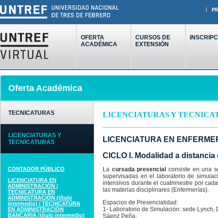
P
OFERTA
CURSOS DE
INSCRIPC
ACADÉMICA
EXTENSIÓN
Oferta Académica
TECNICATURAS
LICENCIATURAS Y TECNICA
LICENCIATURAS Y
LICENCIATURA EN ENFERMERÍA
TECNICATURAS
CICLO I. Modalidad a distancia
CONTADOR PÚBLICO
La
cursada presencial
consiste en una se
supervisadas en el laboratorio de simulac
LICENCIATURA EN
intensivos durante el cuatrimestre por cada
ADMINISTRACIÓN /
las materias disciplinares (Enfermerías).
TECNICATURA EN
ADMINISTRACIÓN (título
Espacios de Presencialidad:
intermedio) / TECNICATURA
1- Laboratorio de Simulación: sede Lynch, D
EN ADMINISTRACIÓN
BANCARIA (título intermedio)
Sáenz Peña.