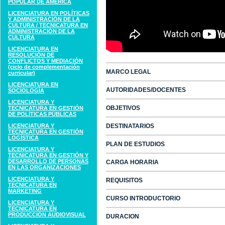
POPULAR DE AMÉRICA
LICENCIATURA EN POLÍTICAS
Y ADMINISTRACIÓN DE LA
CULTURA / TECNICATURA EN
ADMINISTRACIÓN DE LA
CULTURA
LICENCIATURA EN
RESOLUCIÓN DE
CONFLICTOS Y MEDIACIÓN
(ciclo de complementación
MARCO LEGAL
curricular)
LICENCIATURA EN
AUTORIDADES/DOCENTES
SOCIOLOGÍA
LICENCIATURA Y
OBJETIVOS
TECNICATURA EN GESTIÓN
DE POLÍTICAS PÚBLICAS
LICENCIATURA Y
DESTINATARIOS
TECNICATURA EN GESTIÓN
LOGÍSTICA
PLAN DE ESTUDIOS
LICENCIATURA Y
TECNICATURA EN GESTIÓN Y
DESARROLLO DE PERSONAS
CARGA HORARIA
EN LAS ORGANIZACIONES
LICENCIATURA Y
REQUISITOS
TECNICATURA EN
MARKETING
CURSO INTRODUCTORIO
LICENCIATURA Y
TECNICATURA EN
PRODUCCIÓN AUDIOVISUAL
DURACION