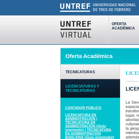
OFERTA
ACADÉMICA
Oferta Académica
TECNICATURAS
LICE
LICENCIATURAS Y
LICEN
TECNICATURAS
La Geog
espacia
CONTADOR PÚBLICO
transfor
LICENCIATURA EN
lugar, 
ADMINISTRACIÓN /
abordad
TECNICATURA EN
cultura
ADMINISTRACIÓN (título
la geog
intermedio) / TECNICATURA
interdi
EN ADMINISTRACIÓN
además 
BANCARIA (título intermedio)