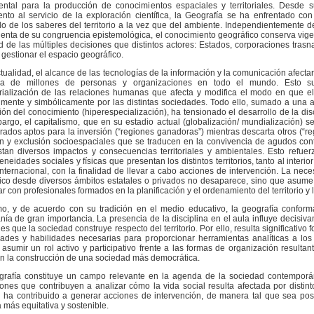
ntal para la producción de conocimientos espaciales y territoriales. Desde 
ento al servicio de la exploración científica, la Geografía se ha enfrentado c
do de los saberes del territorio a la vez que del ambiente. Independientemente
enta de su congruencia epistemológica, el conocimiento geográfico conserva vigenc
ud de las múltiples decisiones que distintos actores: Estados, corporaciones tras
 gestionar el espacio geográfico.
tualidad, el alcance de las tecnologías de la información y la comunicación afecta
ana de millones de personas y organizaciones en todo el mundo. Esto supo
torialización de las relaciones humanas que afecta y modifica el modo en que e
lmente y simbólicamente por las distintas sociedades. Todo ello, sumado a una 
ión del conocimiento (hiperespecialización), ha tensionado el desarrollo de la dis
argo, el capitalismo, que en su estadio actual (globalización/ mundialización) 
rados aptos para la inversión (“regiones ganadoras”) mientras descarta otros (“r
ón y exclusión socioespaciales que se traducen en la convivencia de agudos con
stan diversos impactos y consecuencias territoriales y ambientales. Esto refuer
neidades sociales y físicas que presentan los distintos territorios, tanto al inter
internacional, con la finalidad de llevar a cabo acciones de intervención. La nece
ico desde diversos ámbitos estatales o privados no desaparece, sino que asume 
r con profesionales formados en la planificación y el ordenamiento del territorio y 
o, y de acuerdo con su tradición en el medio educativo, la geografía confo
nía de gran importancia. La presencia de la disciplina en el aula influye decisiv
es que la sociedad construye respecto del territorio. Por ello, resulta significativ
ades y habilidades necesarias para proporcionar herramientas analíticas a los
asumir un rol activo y participativo frente a las formas de organización resultan
 en la construcción de una sociedad más democrática.
rafía constituye un campo relevante en la agenda de la sociedad contemporán
iones que contribuyen a analizar cómo la vida social resulta afectada por disti
 ha contribuido a generar acciones de intervención, de manera tal que sea pos
más equitativa y sostenible.