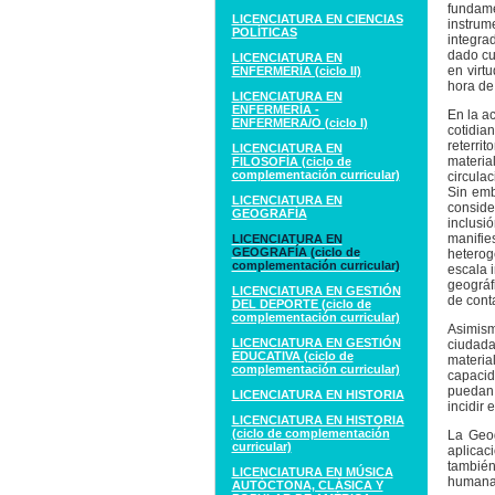
fundame
LICENCIATURA EN CIENCIAS
instrum
POLÍTICAS
integra
dado cu
LICENCIATURA EN
en virt
ENFERMERÍA (ciclo II)
hora de
LICENCIATURA EN
ENFERMERÍA -
En la ac
ENFERMERA/O (ciclo I)
cotidi
reterri
LICENCIATURA EN
materia
FILOSOFÍA (ciclo de
complementación curricular)
circulac
Sin emb
LICENCIATURA EN
conside
GEOGRAFÍA
inclusi
manifie
LICENCIATURA EN
GEOGRAFÍA (ciclo de
heteroge
complementación curricular)
escala 
geográf
LICENCIATURA EN GESTIÓN
de conta
DEL DEPORTE (ciclo de
complementación curricular)
Asimism
LICENCIATURA EN GESTIÓN
ciudada
EDUCATIVA (ciclo de
material
complementación curricular)
capacid
puedan 
LICENCIATURA EN HISTORIA
incidir
LICENCIATURA EN HISTORIA
(ciclo de complementación
La Geog
curricular)
aplicac
también
LICENCIATURA EN MÚSICA
humana 
AUTÓCTONA, CLÁSICA Y