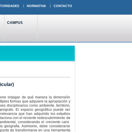
TORIDADES
NORMATIVA
CONTACTO
CAMPUS
cular)
ropone indagar de qué manera la dimensión
ltiples formas que adquiere la apropiación y
ves disciplinarios como ambiente, territorio,
 geógrafo. El espacio geográfico puede ser
relevancia que han adquirido los estudios
elaciona con el reciente redescubrimiento de
 ambiental, considerando el creciente cariz
a la geografía. Asimismo, debe considerarse
l punto de transformarse en una herramienta