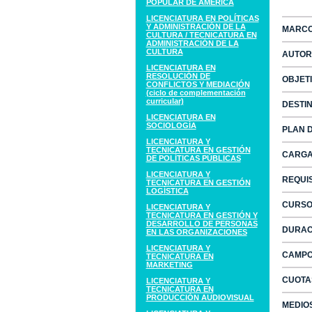
POPULAR DE AMÉRICA
LICENCIATURA EN POLÍTICAS
Y ADMINISTRACIÓN DE LA
MARCO
CULTURA / TECNICATURA EN
ADMINISTRACIÓN DE LA
CULTURA
AUTOR
LICENCIATURA EN
RESOLUCIÓN DE
OBJET
CONFLICTOS Y MEDIACIÓN
(ciclo de complementación
curricular)
DESTI
LICENCIATURA EN
SOCIOLOGÍA
PLAN 
LICENCIATURA Y
TECNICATURA EN GESTIÓN
CARGA
DE POLÍTICAS PÚBLICAS
LICENCIATURA Y
REQUI
TECNICATURA EN GESTIÓN
LOGÍSTICA
CURSO
LICENCIATURA Y
TECNICATURA EN GESTIÓN Y
DESARROLLO DE PERSONAS
DURAC
EN LAS ORGANIZACIONES
LICENCIATURA Y
CAMPO
TECNICATURA EN
MARKETING
CUOTA
LICENCIATURA Y
TECNICATURA EN
PRODUCCIÓN AUDIOVISUAL
MEDIO