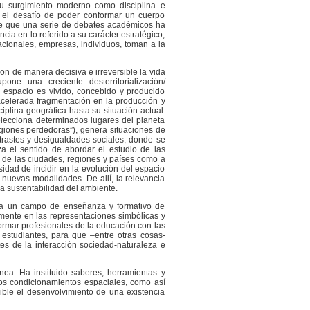
su surgimiento moderno como disciplina e
on el desafío de poder conformar un cuerpo
 de que una serie de debates académicos ha
ia en lo referido a su carácter estratégico,
nacionales, empresas, individuos, toman a la
ron de manera decisiva e irreversible la vida
ne una creciente desterritorialización/
l espacio es vivido, concebido y producido
acelerada fragmentación en la producción y
ciplina geográfica hasta su situación actual.
selecciona determinados lugares del planeta
egiones perdedoras”), genera situaciones de
trastes y desigualdades sociales, donde se
za el sentido de abordar el estudio de las
ior de las ciudades, regiones y países como a
sidad de incidir en la evolución del espacio
nuevas modalidades. De allí, la relevancia
la sustentabilidad del ambiente.
rma un campo de enseñanza y formativo de
amente en las representaciones simbólicas y
o formar profesionales de la educación con las
 estudiantes, para que –entre otras cosas-
tes de la interacción sociedad-naturaleza e
ea. Ha instituido saberes, herramientas y
ntos condicionamientos espaciales, como así
ible el desenvolvimiento de una existencia