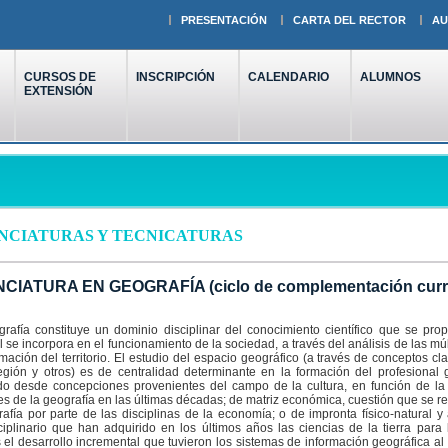
PRESENTACIÓN
CARTA DEL RECTOR
AU
CURSOS DE
INSCRIPCIÓN
CALENDARIO
ALUMNOS
EXTENSIÓN
NCIATURAS Y TECNICATURAS
CIATURA EN GEOGRAFÍA (ciclo de complementación curri
rafía constituye un dominio disciplinar del conocimiento científico que se p
l se incorpora en el funcionamiento de la sociedad, a través del análisis de las mú
mación del territorio. El estudio del espacio geográfico (a través de conceptos cla
región y otros) es de centralidad determinante en la formación del profesional
o desde concepciones provenientes del campo de la cultura, en función de la 
les de la geografía en las últimas décadas; de matriz económica, cuestión que se r
rafía por parte de las disciplinas de la economía; o de impronta físico-natural y
sciplinario que han adquirido en los últimos años las ciencias de la tierra par
el desarrollo incremental que tuvieron los sistemas de información geográfica a