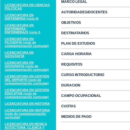
MARCO LEGAL
LICENCIATURA EN CIENCIAS
POLÍTICAS
AUTORIDADES/DOCENTES
LICENCIATURA EN
ENFERMERÍA (ciclo II)
OBJETIVOS
LICENCIATURA EN
ENFERMERÍA -
ENFERMERA/O (ciclo I)
DESTINATARIOS
LICENCIATURA EN
FILOSOFÍA (ciclo de
PLAN DE ESTUDIOS
complementación curricular)
LICENCIATURA EN
CARGA HORARIA
GEOGRAFÍA
LICENCIATURA EN
REQUISITOS
GEOGRAFÍA (ciclo de
complementación curricular)
CURSO INTRODUCTORIO
LICENCIATURA EN GESTIÓN
DEL DEPORTE (ciclo de
complementación curricular)
DURACION
LICENCIATURA EN GESTIÓN
EDUCATIVA (ciclo de
CAMPO OCUPACIONAL
complementación curricular)
LICENCIATURA EN HISTORIA
CUOTAS
LICENCIATURA EN HISTORIA
(ciclo de complementación
MEDIOS DE PAGO
curricular)
LICENCIATURA EN MÚSICA
AUTÓCTONA, CLÁSICA Y