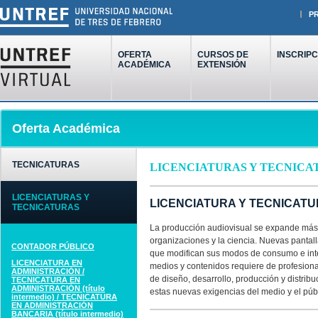
P
OFERTA
CURSOS DE
INSCRIPC
ACADÉMICA
EXTENSIÓN
Oferta Académica
TECNICATURAS
LICENCIATURAS Y TECNICA
LICENCIATURAS Y
LICENCIATURA Y TECNICAT
TECNICATURAS
La producción audiovisual se expande más a
organizaciones y la ciencia. Nuevas pantal
CONTADOR PÚBLICO
que modifican sus modos de consumo e inte
LICENCIATURA EN
medios y contenidos requiere de profesional
ADMINISTRACIÓN /
de diseño, desarrollo, producción y distrib
TECNICATURA EN
ADMINISTRACIÓN (título
estas nuevas exigencias del medio y el púb
intermedio) / TECNICATURA
EN ADMINISTRACIÓN
BANCARIA (título intermedio)