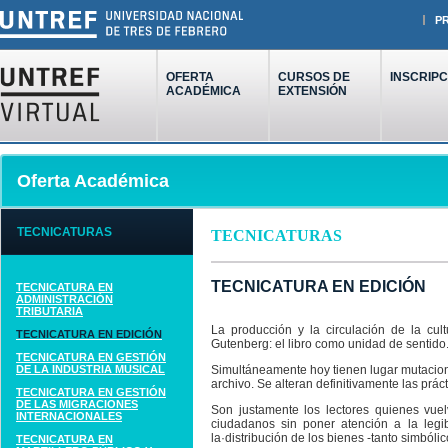
P
OFERTA
CURSOS DE
INSCRIPC
ACADÉMICA
EXTENSIÓN
Oferta Académica
TECNICATURAS
TECNICATURAS
TECNICATURA EN EDICIÓN
TECNICATURA EN
ADMINISTRACIÓN
TRIBUTARIA
La producción y la circulación de la cul
TECNICATURA EN EDICIÓN
Gutenberg: el libro como unidad de sentido
TECNICATURA EN GESTIÓN
DE LA INDUSTRIA MUSICAL
Simultáneamente hoy tienen lugar mutacione
archivo. Se alteran definitivamente las práct
TECNICATURA EN GESTIÓN
DE LAS MIGRACIONES
Son justamente los lectores quienes vue
INTERNACIONALES
ciudadanos sin poner atención a la legib
la·distribución de los bienes -tanto simbóli
TECNICATURA EN