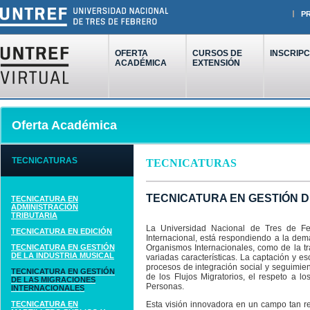
P
OFERTA
CURSOS DE
INSCRIPC
ACADÉMICA
EXTENSIÓN
Oferta Académica
TECNICATURAS
TECNICATURAS
TECNICATURA EN GESTIÓN 
TECNICATURA EN
ADMINISTRACIÓN
TRIBUTARIA
La Universidad Nacional de Tres de Fe
TECNICATURA EN EDICIÓN
Internacional, está respondiendo a la dem
TECNICATURA EN GESTIÓN
Organismos Internacionales, como de la tra
DE LA INDUSTRIA MUSICAL
variadas características. La captación y 
procesos de integración social y seguimien
TECNICATURA EN GESTIÓN
de los Flujos Migratorios, el respeto a l
DE LAS MIGRACIONES
Personas.
INTERNACIONALES
TECNICATURA EN
Esta visión innovadora en un campo tan r