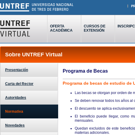
P
OFERTA
CURSOS DE
INSCRIPC
ACADÉMICA
EXTENSIÓN
Sobre UNTREF Virtual
Presentación
Programa de Becas
Programa de becas de estudio de 
Carta del Rector
Las becas se otorgan por orden de m
Autoridades
Se deben renovar todos los años al c
El descuento se aplica exclusivamen
Normativa
El beneficio puede llegar, como 
mensuales.
Novedades
Quedan excluidos de este beneficio 
materias adicionales.