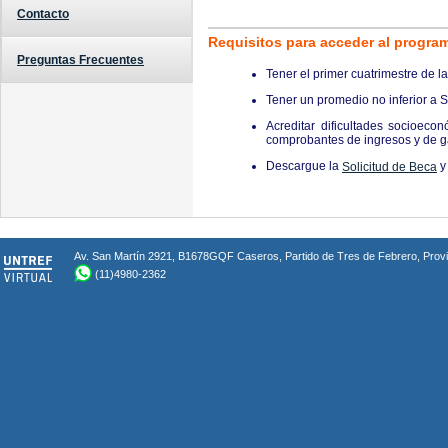
Contacto
Requisitos para acceder al progra
Preguntas Frecuentes
Tener el primer cuatrimestre de l
Tener un promedio no inferior a S
Acreditar dificultades socioeco
comprobantes de ingresos y de g
Descargue la
y 
Solicitud de Beca
Av. San Martín 2921, B1678GQF Caseros, Partido de Tres de Febrero, Provin
(11)4980-2362